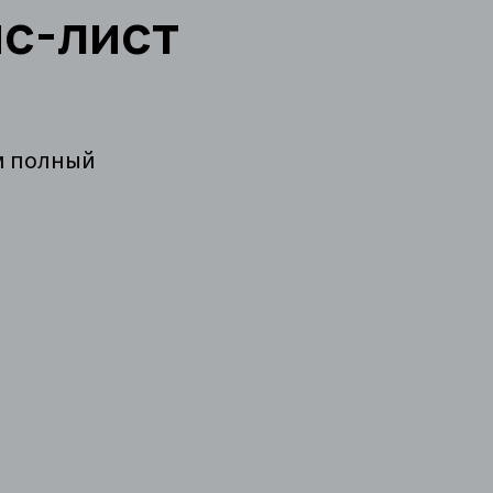
йс-лист
м полный