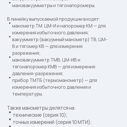
мановакуумметры и тягонапоромеры.
В линейку выпускаемой продукции входят:
манометр ТМ, ЦМ-И и напоромер КМ — для
измерения избыточного давления;
вакуумметр (вакуумный манометр) ТВ, ЦМ-
В и тягомер КВ — для измерения
разрежения;
мановакуумметр ТМВ, ЦМ-ИВ и
тягонапоромер КМВ — для измерения
давления-разрежения;
прибор ТМТБ (термоманометр) — для
измерения избыточного давления и
температуры.
Также манометры делятся на:
технические (серия 10);
точных измерений (серия 10 МТИ);