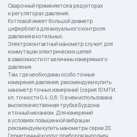
Сварочный применяется в редукторах
и регуляторах давления.
Котловой имеет большой диаметр
циферблата для визуального контроля
давления в котельных.
Электроконтактный манометр служит для
коммутации электрических цепей
в зависимости от величины измеряемого
давления.
Там, где необходимы особо точные
измерения давления, рекомендуем купить
манометр точных измерений (серия 10 МТИ,
кл. точности 0,4; 0,6; 1) в нем использована
высококачественная трубка Бурдона
и точный механизм. Для измерений
в условиях повышенной вибрации
рекомендуем купить манометры серии 20.
Герметичный корпус приборов выполнен