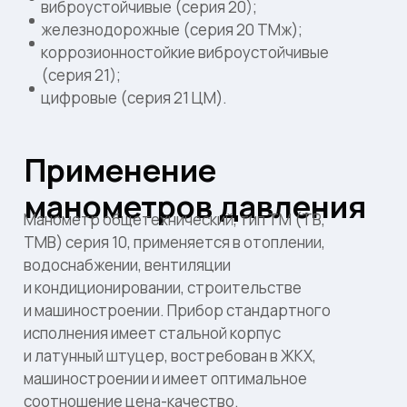
виброустойчивые (серия 20);
железнодорожные (серия 20 ТМж);
коррозионностойкие виброустойчивые
(серия 21);
цифровые (серия 21 ЦМ).
Применение
манометров давления
Манометр общетехнический, тип ТМ (ТВ,
ТМВ) серия 10, применяется в отоплении,
водоснабжении, вентиляции
и кондиционировании, строительстве
и машиностроении. Прибор стандартного
исполнения имеет стальной корпус
и латунный штуцер, востребован в ЖКХ,
машиностроении и имеет оптимальное
соотношение цена-качество.