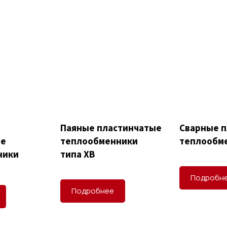
Паяные пластинчатые
Сварные 
ые
теплообменники
теплообме
ники
типа XB
Подробн
Подробнее