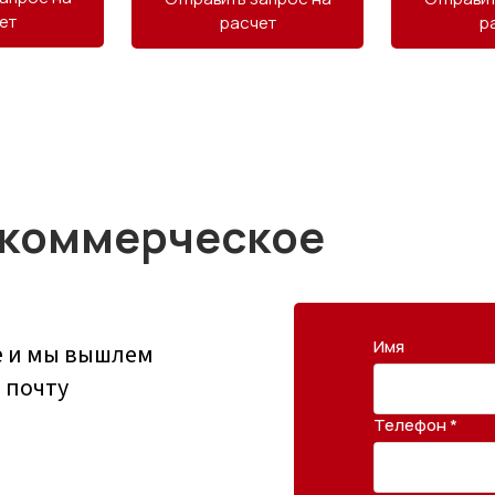
ет
расчет
р
 коммерческое
Имя
е и мы вышлем
 почту
Телефон *