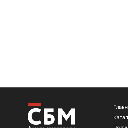
Главн
Катал
Получ