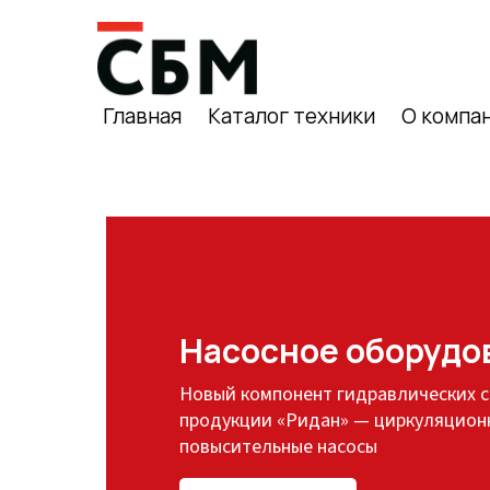
Главная
Каталог техники
О компа
Насосное оборудо
Новый компонент гидравлических с
продукции «Ридан» — циркуляцион
повысительные насосы