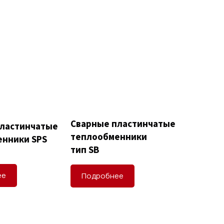
Сварные пластинчатые
пластинчатые
теплообменники
нники SPS
тип SB
ее
Подробнее