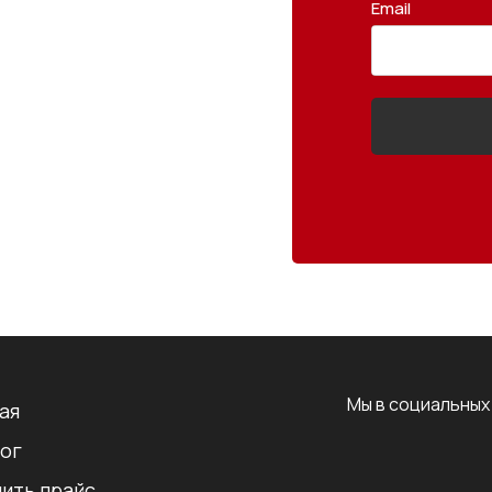
Email
Мы в социальных
ая
ог
ить прайс