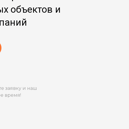
ых объектов
и
паний
е заявку и наш
е время!