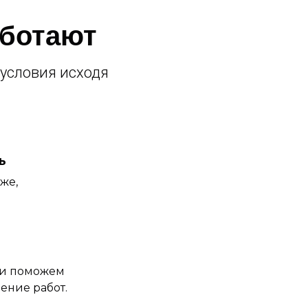
аботают
условия исходя
ь
оже,
 и поможем
ение работ.