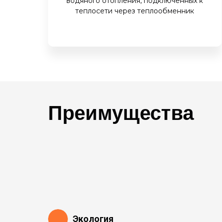
водяного отопления, подключённых к
теплосети через теплообменник
Преимущества
Экология