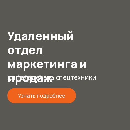
Удаленный
отдел
маркетинга и
продаж
для владельца спецтехники
Узнать подробнее