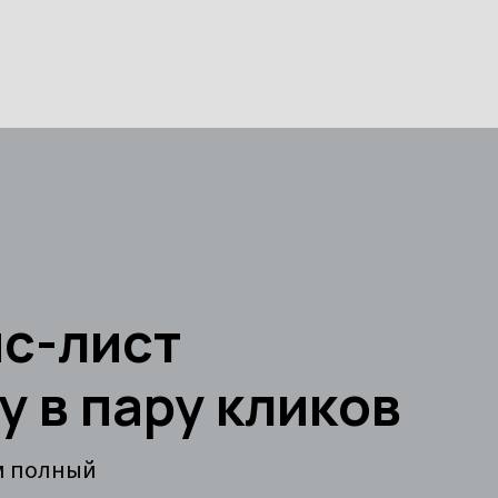
йс-лист
у в пару кликов
м полный