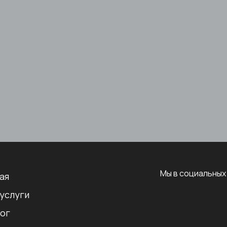
Мы в социальных
ая
услуги
ог