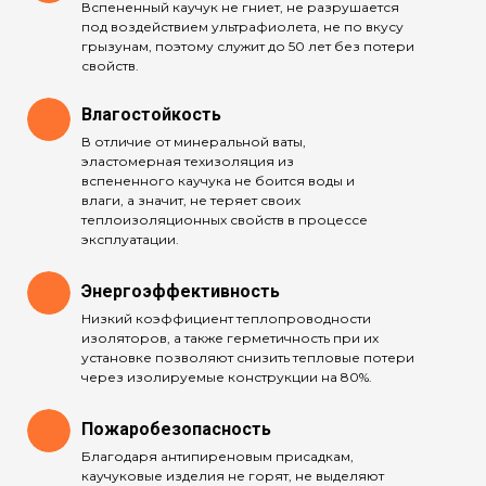
Вспененный каучук не гниет, не разрушается
под воздействием ультрафиолета, не по вкусу
грызунам, поэтому служит до 50 лет без потери
свойств.
Влагостойкость
В отличие от минеральной ваты,
эластомерная техизоляция из
вспененного каучука не боится воды и
влаги, а значит, не теряет своих
теплоизоляционных свойств в процессе
эксплуатации.
Энергоэффективность
Низкий коэффициент теплопроводности
изоляторов, а также герметичность при их
установке позволяют снизить тепловые потери
через изолируемые конструкции на 80%.
Пожаробезопасность
Благодаря антипиреновым присадкам,
каучуковые изделия не горят, не выделяют