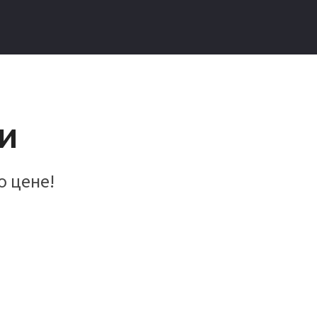
и
о цене!