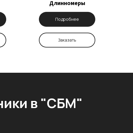
Длинномеры
Подробнее
Заказать
ники
в "СБМ"