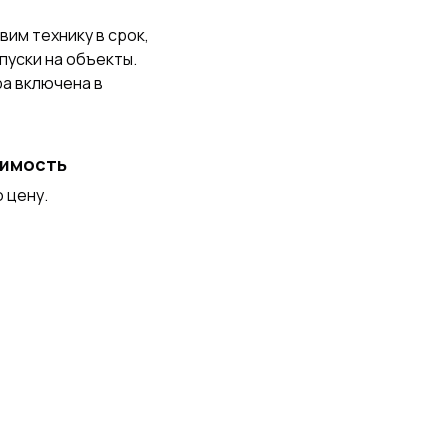
вим технику в срок,
пуски на объекты.
ра включена в
оимость
 цену.