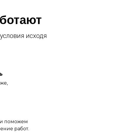
аботают
условия исходя
ь
оже,
 и поможем
ение работ.