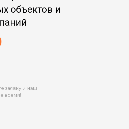
ых объектов и
паний
е заявку и наш
е время!