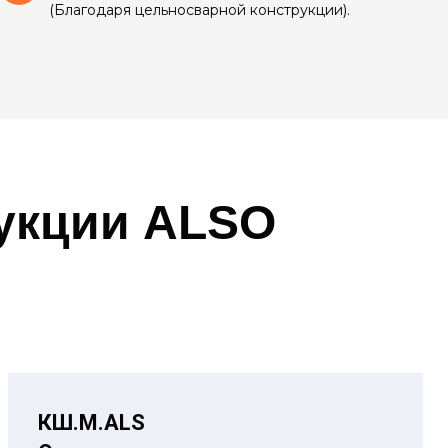
(Благодаря цельносварной конструкции).
дукции
ALSO
КШ.М.ALS