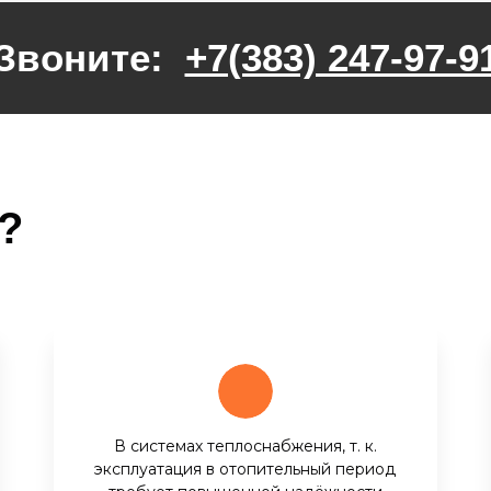
Звоните:
+7(383) 247-97-9
?
В системах теплоснабжения, т. к.
эксплуатация в отопительный период